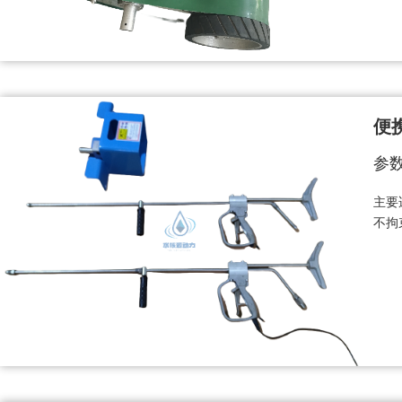
便
参
主要
不拘