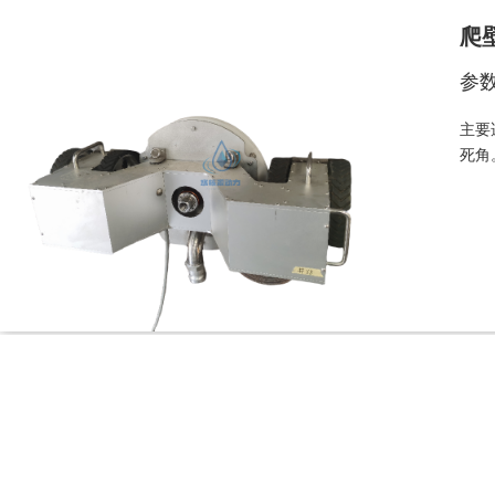
爬
参
主要
死角
行
参